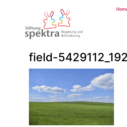
Hom
field-5429112_19